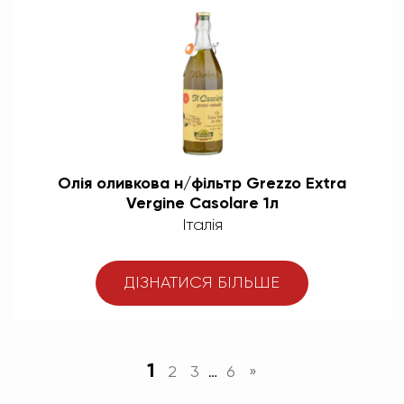
Олія оливкова н/фільтр Grezzo Extra
Vergine Casolare 1л
Італія
ДІЗНАТИСЯ БІЛЬШЕ
1
2
3
…
6
»