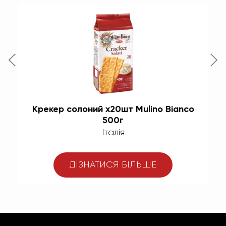
co
Крекер солоний х20шт Mulino Bianco
К
500г
Італія
ДІЗНАТИСЯ БІЛЬШЕ