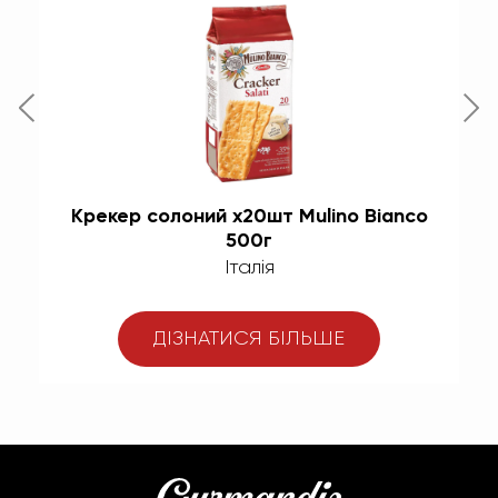
co
Крекер солоний х20шт Mulino Bianco
К
500г
Італія
ДІЗНАТИСЯ БІЛЬШЕ