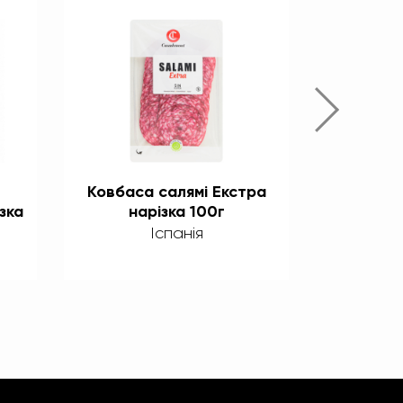
Ковбаса салямі Екстра
Ковбас
зка
нарізка 100г
сен
Ca
Іспанія