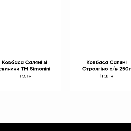
Ковбаса Салямі зі
Ковбаса Салямі
свинини TM Simonini
Стролгіно с/в 250г
Simonini
Італія
Італія