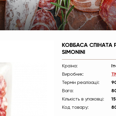
i
КОВБАСА СПІНАТА 
SIMONINI
Країна:
Іт
Виробник:
T
Термін реалізації:
9
Вага:
8
Кількість в упаковці:
1
Код товару:
8