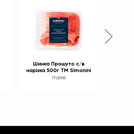
Шинка Прошуто с/в
Шинка 
нарізка 500г ТМ Simonini
блок 1/
витримк
Італія