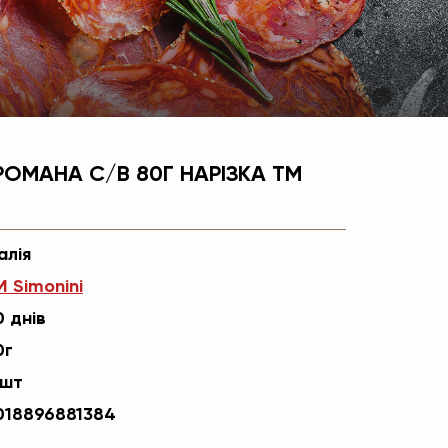
РОМАНА С/В 80Г НАРІЗКА TM
алія
M Simonini
0 днів
0г
5шт
018896881384