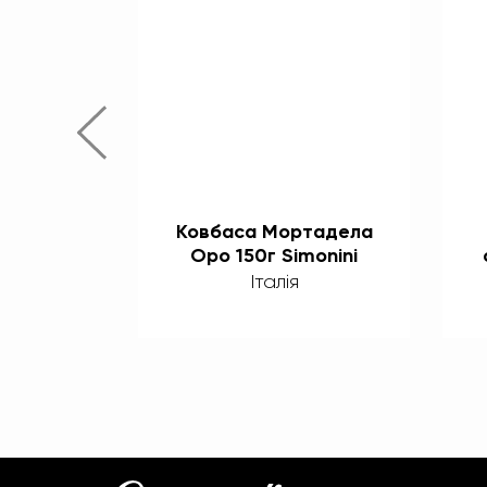
о Котто
Ковбаса Мортадела
фелем ТМ
Оро 150г Simonini
i
Італія