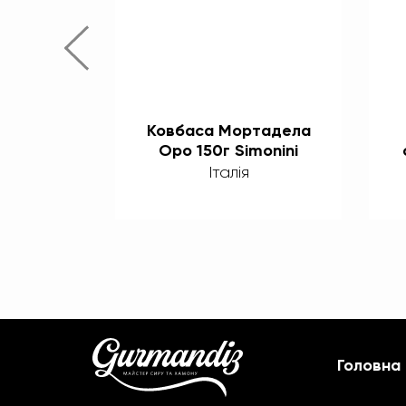
о Котто
Ковбаса Мортадела
фелем ТМ
Оро 150г Simonini
i
Італія
Головна