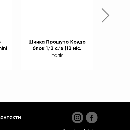
в
Шинка Прошуто Крудо
Шинка 
ini
блок 1/2 с/в (12 міс.
с/в (12 м
витримки) ТМ Simonini
Італія
Контакти