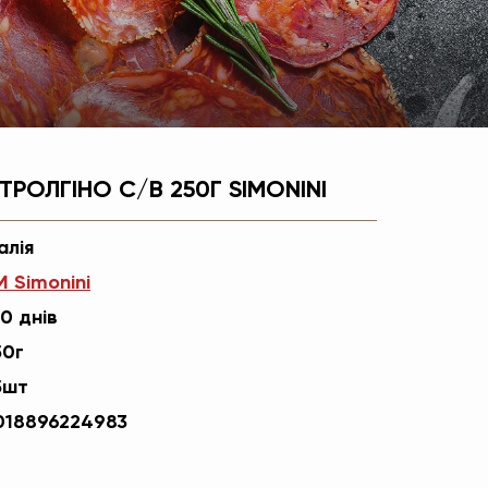
РОЛГІНО С/В 250Г SIMONINI
алія
M Simonini
0 днів
50г
5шт
018896224983