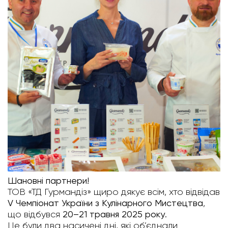
Шановні партнери!
ТОВ «ТД Гурмандіз» щиро дякує всім, хто відвідав
V Чемпіонат України з Кулінарного Мистецтва
,
що відбувся
20–21 травня 2025 року
.
Це були два насичені дні, які об’єднали