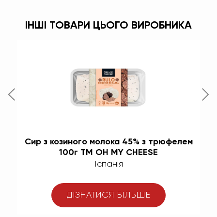
ІНШІ ТОВАРИ ЦЬОГО ВИРОБНИКА
з
Сир з козиного молока 45% з трюфелем
С
100г TM OH MY CHEESE
Іспанія
ДІЗНАТИСЯ БІЛЬШЕ