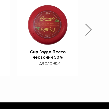
м
Сир Гауда Песто
Сир 
червоний 50%
зе
Нідерланди
Ні