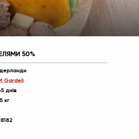
ЕЛЯМИ 50%
ідерланди
M Gardeli
5 днів
5 кг
28182