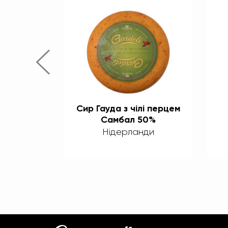
ивками та
Сир Гауда з чілі перцем
 50%
Самбал 50%
нди
Нідерланди