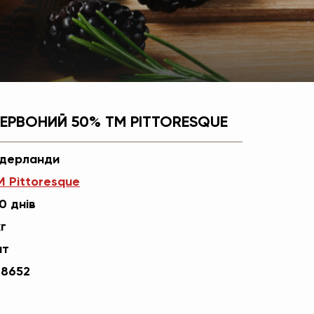
ЧЕРВОНИЙ 50% ТМ PITTORESQUE
ідерланди
М Pittoresque
0 днів
г
шт
48652