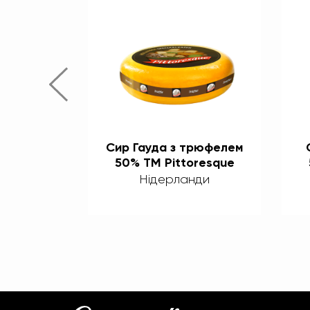
Песто
Сир Гауда з трюфелем
0% ТМ
50% ТМ Pittoresque
que
нди
Нідерланди