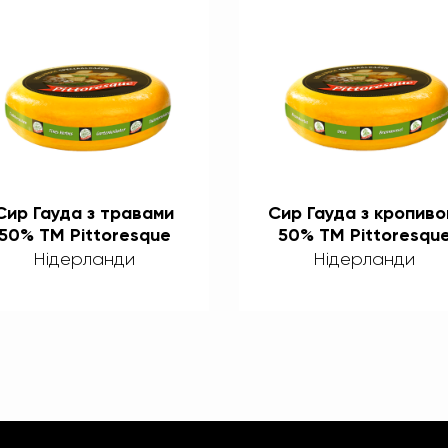
Сир Гауда з травами
Сир Гауда з кропив
50% ТМ Pittoresque
50% ТМ Pittoresqu
Нідерланди
Нідерланди