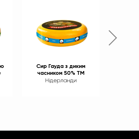
ою
Сир Гауда з диким
Сир Га
e
часником 50% TM
50% ТМ
Pittoresque
Нідерланди
Ні