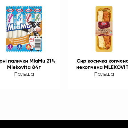
рні палички MiaMu 21%
Сир косичка копчена
Mlekovita 84г
некопчена MLEKOVI
160г
Польща
Польща