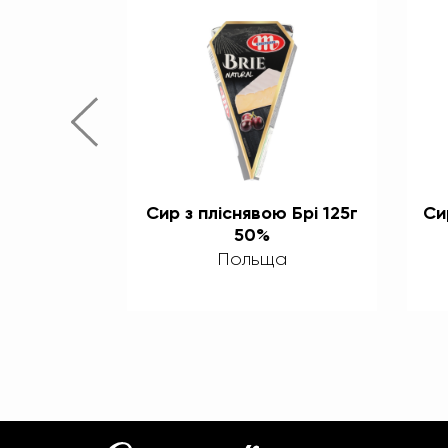
сичужний
Сир з пліснявою Брі 125г
Си
5% 150г
50%
а
Польща