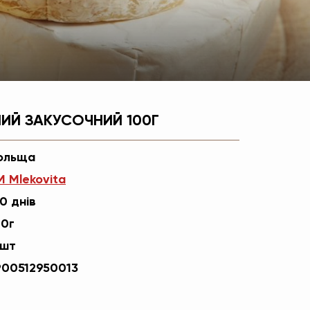
НИЙ ЗАКУСОЧНИЙ 100Г
ольща
М Mlekovita
0 днів
00г
2шт
900512950013