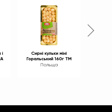
 і
Сирні кульки міні
Сир Фар
TA
Горальський 160г TM
MLEKOVITA
Польща