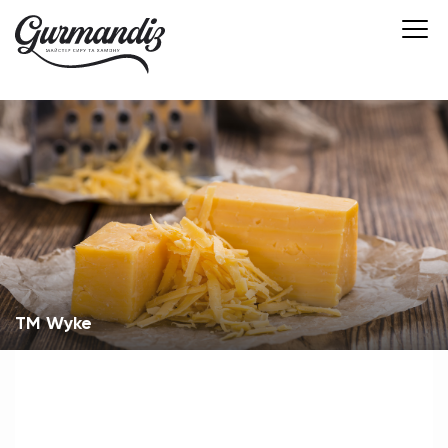
ТМ Wyke