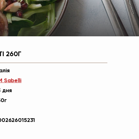
І 260Г
алія
 Sabelli
3 дня
50г
002626015231