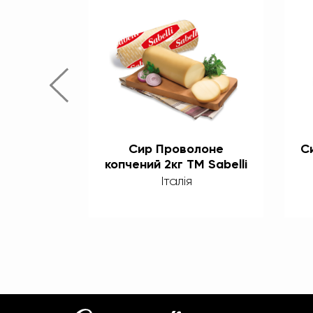
 копчена
Сир Проволоне
С
шт
копчений 2кг TM Sabelli
Італія