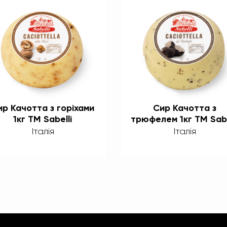
ир Качотта з горіхами
Сир Качотта з
1кг TM Sabelli
трюфелем 1кг TM Sabe
Італія
Італія