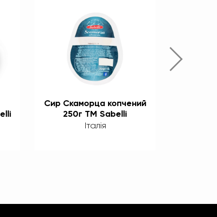
Сир Скаморца копчений
Сир Ск
lli
250г TM Sabelli
250г
Італія