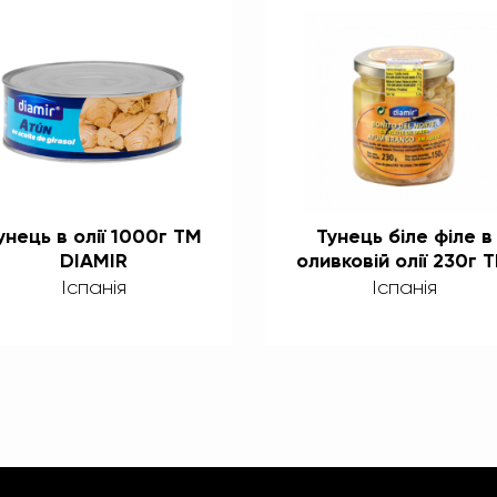
унець в олії 1000г ТМ
Тунець біле філе в
DIAMIR
оливковій олії 230г 
DIAMIR
Іспанія
Іспанія