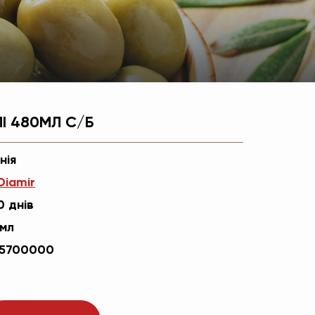
І 480МЛ С/Б
нія
Diamir
0 днів
мл
5700000