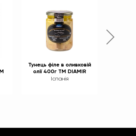
Тунець філе в оливковій
Тунець ж
ТМ
олії 400г ТМ DIAMIR
в оливко
Іспанія