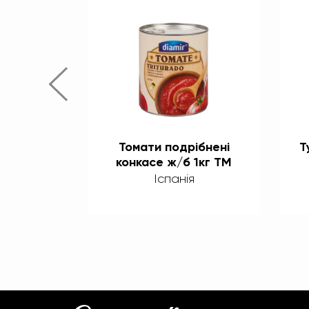
на с/б
Томати подрібнені
Т
iamir
конкасе ж/б 1кг ТМ
Diamir
я
Іспанія