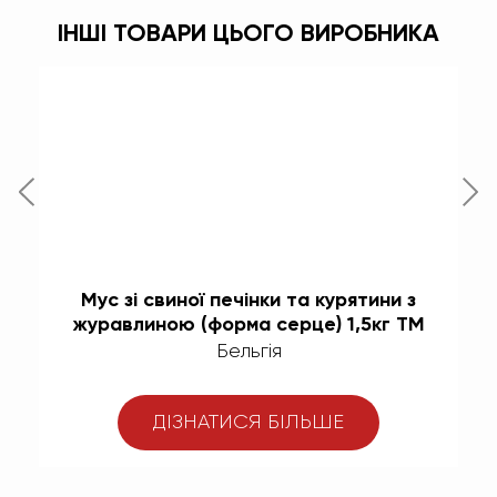
ІНШІ ТОВАРИ ЦЬОГО ВИРОБНИКА
Мус зі свиної печінки та курятини з
Па
журавлиною (форма серце) 1,5кг ТМ
Val De L’ys
Бельгія
ДІЗНАТИСЯ БІЛЬШЕ