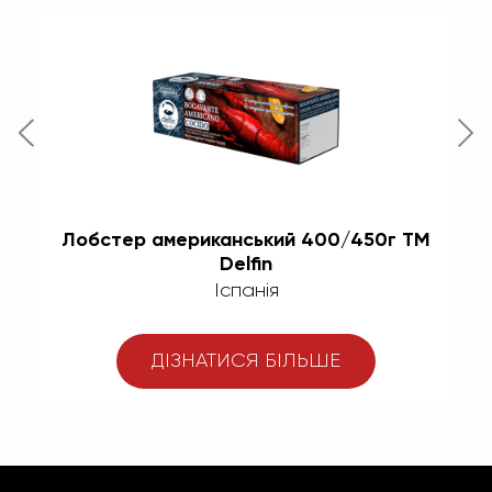
ТМ
Лобстер американський 400/450г TM
Па
Delfin
Іспанія
ДІЗНАТИСЯ БІЛЬШЕ