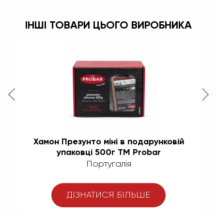
ІНШІ ТОВАРИ ЦЬОГО ВИРОБНИКА
Хамон Презунто міні в подарунковій
Ш
упаковці 500г TM Probar
Португалія
ДІЗНАТИСЯ БІЛЬШЕ