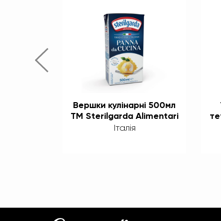
 ягоди
Вершки кулінарні 500мл
ний YO
ТМ Sterilgarda Alimentari
те
2,9-3,3%
Італія