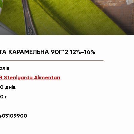
А КАРАМЕЛЬНА 90Г*2 12%-14%
алія
 Sterilgarda Alimentari
0 днів
0 г
403109900