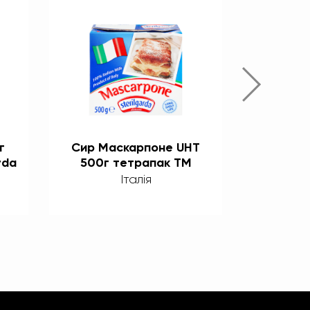
г
Сир Маскарпоне UHT
Сир Ма
rda
500г тетрапак ТМ
200г 
Sterilgarda Alimenti
Steril
Італія