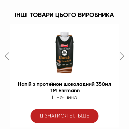
ІНШІ ТОВАРИ ЦЬОГО ВИРОБНИКА
ом
Напій з протеїном шоколадний 350мл
Н
ТМ Ehrmann
Німеччина
ДІЗНАТИСЯ БІЛЬШЕ