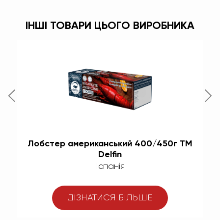
ІНШІ ТОВАРИ ЦЬОГО ВИРОБНИКА
ТМ
Лобстер американський 400/450г TM
Па
Delfin
Іспанія
ДІЗНАТИСЯ БІЛЬШЕ