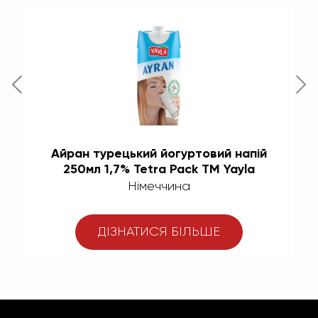
Айран турецький йогуртовий напій
А
250мл 1,7% Tetra Pack ТМ Yayla
Німеччина
ДІЗНАТИСЯ БІЛЬШЕ